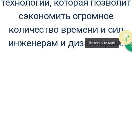
технологий, которая позволит
сэкономить огромное
количество времени и сил
инженерам и дизайнерам.
Позвоните мне
Развивает воображение
активно развивается
логическое мышление